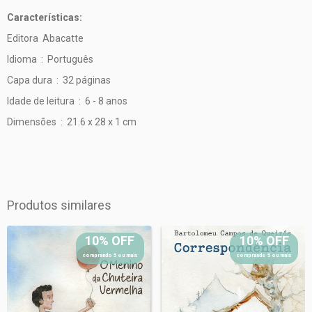
Características:
Editora ‏ Abacatte
Idioma ‏ : ‎
Português
Capa dura ‏ : ‎
32 páginas
Idade de leitura ‏ : ‎
6 - 8 anos
Dimensões ‏ : ‎
21.6 x 28 x 1 cm
Produtos similares
10% OFF
10% OFF
comprando 5 ou mais
comprando 5 ou mais