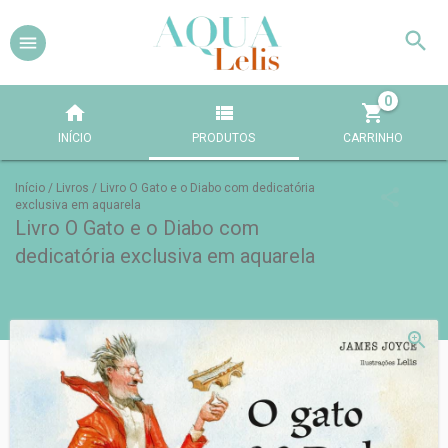
0
INÍCIO
PRODUTOS
CARRINHO
Início
/
Livros
/
Livro O Gato e o Diabo com dedicatória
exclusiva em aquarela
Livro O Gato e o Diabo com
dedicatória exclusiva em aquarela