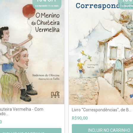
comprando 5 ou mais
comprando
huteira Vermelha - Com
Livro "Correspondências", de B...
do...
R$90,00
0