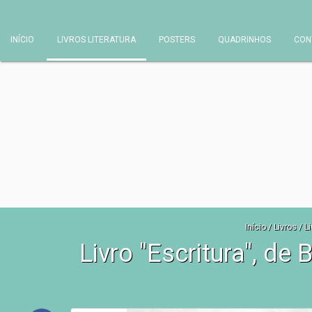
INÍCIO
LIVROS LITERATURA
POSTERS
QUADRINHOS
CON
Início
/
Livros
/
L
Livro "Escritura", d