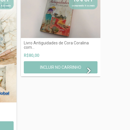
 5 ou mais
comprando 5 ou mais
Livro Antiguidades de Cora Coralina
com...
R$80,00
Livro Hortê
dedicató...
R$75,00