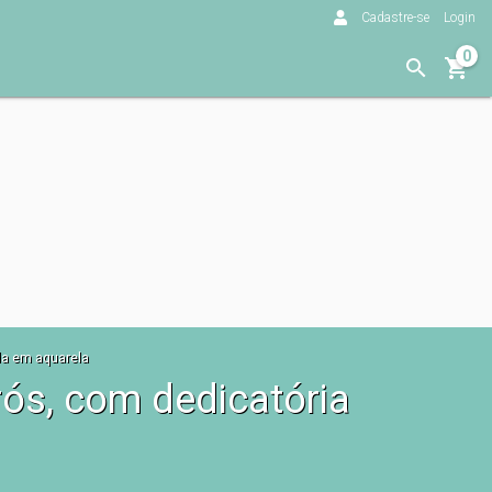
Cadastre-se
Login
0
da em aquarela
rós, com dedicatória