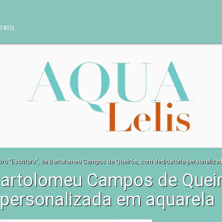
TATO
ivro "Escritura", de Bartolomeu Campos de Queirós, com dedicatória personaliza
e Bartolomeu Campos de Quei
personalizada em aquarela