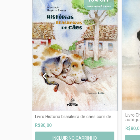
comprando 5 ou mais
dedicatória
Livro C
Livro História brasileira de cães com de...
autógra
R$80,00
R$80,0