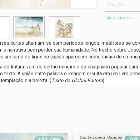
NÃO SEI MEU CEP
ases curtas alternam-se com períodos longos, metáforas se abr
 a narrativa sem perder sua humanidade. No trecho sobre José, 
to de um ramo de lírios no cajado aparecem como sinais de um mu
de leitura: vêm do sertão mineiro e do imaginário popular para 
o texto. A união entre palavra e imagem resulta em um livro pens
ntemplação e a beleza. (
Texto da
Global Editora
)
10% OFF
10%