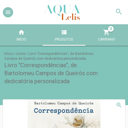
0
INÍCIO
PRODUTOS
CARRINHO
Início
/
Livros
/
Livro "Correspondências", de Bartolomeu
Campos de Queirós com dedicatória personalizada
Livro "Correspondências", de
Bartolomeu Campos de Queirós com
dedicatória personalizada