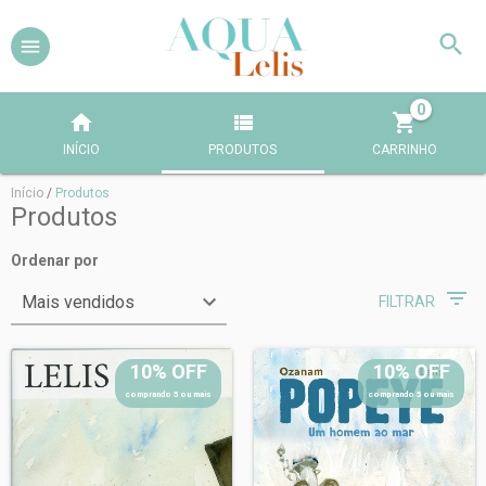
0
INÍCIO
PRODUTOS
CARRINHO
Início
/
Produtos
Produtos
Ordenar por
FILTRAR
10% OFF
10% OFF
comprando 5 ou mais
comprando 5 ou mais