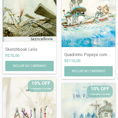
Sketchbook Lelis
Quadrinho Popeye com dedicatória persona...
R$70,00
R$110,00
10% OFF
10% OFF
comprando 5 ou mais
comprando 5 ou mais