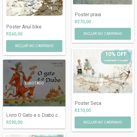
Poster praia
R$70,00
Poster Anuí bike
R$60,00
INCLUIR NO CARRINHO
10% OFF
comprando 5 ou mais
ESGOTADO
Poster Seca
R$70,00
Livro O Gato e o Diabo com dedicatória e...
R$90,00