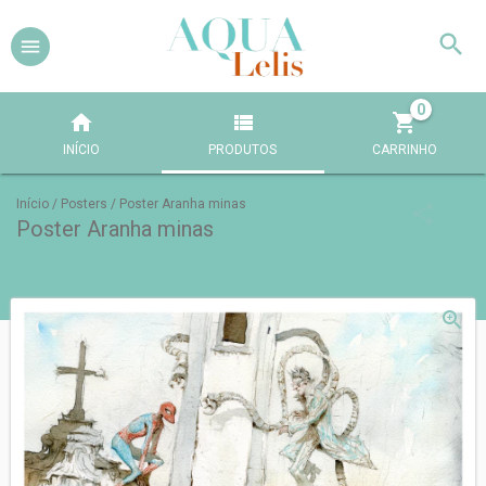
0
INÍCIO
PRODUTOS
CARRINHO
Início
/
Posters
/
Poster Aranha minas
Poster Aranha minas