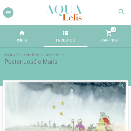
0
INÍCIO
PRODUTOS
CARRINHO
Início
/
Posters
/
Poster José e Maria
Poster José e Maria