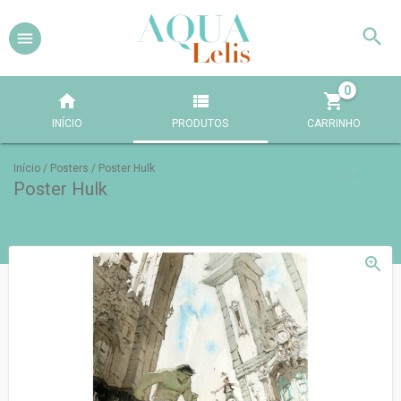
0
INÍCIO
PRODUTOS
CARRINHO
Início
/
Posters
/
Poster Hulk
Poster Hulk