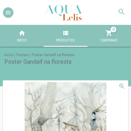
0
INÍCIO
PRODUTOS
CARRINHO
Início
/
Posters
/
Poster Gandalf na floresta
Poster Gandalf na floresta