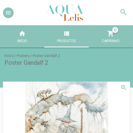
0
INÍCIO
PRODUTOS
CARRINHO
Início
/
Posters
/
Poster Gandalf 2
Poster Gandalf 2