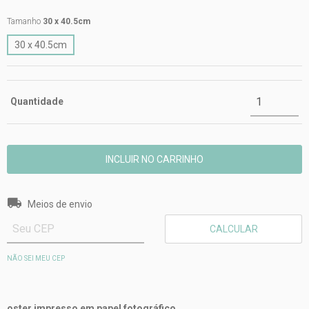
Tamanho
30 x 40.5cm
30 x 40.5cm
Quantidade
Entregas para o CEP:
ALTERAR CEP
Meios de envio
CALCULAR
NÃO SEI MEU CEP
oster impresso em papel fotográfico