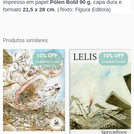
impresso em papel
Pólen Bold 90 g
, capa dura e
formato
21,5 x 28 cm
. (
Texto: Figura Editora
)
Produtos similares
10% OFF
10% OFF
comprando 5 ou mais
comprando 5 ou mais