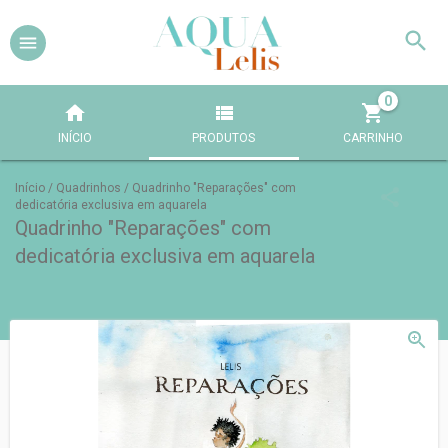
0
INÍCIO
PRODUTOS
CARRINHO
Início
/
Quadrinhos
/
Quadrinho "Reparações" com
dedicatória exclusiva em aquarela
Quadrinho "Reparações" com
dedicatória exclusiva em aquarela