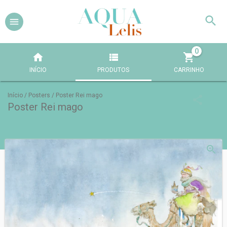
0
INÍCIO
PRODUTOS
CARRINHO
Início
/
Posters
/
Poster Rei mago
Poster Rei mago